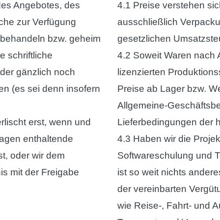
 des Angebotes, des
4.1 Preise verstehen sic
iche zur Verfügung
ausschließlich Verpacku
zu behandeln bzw. geheim
gesetzlichen Umsatzste
 schriftliche
4.2 Soweit Waren nach 
er gänzlich noch
lizenzierten Produktions
gen (es sei denn insofern
Preise ab Lager bzw. W
Allgemeine-Geschäftsbe
rlischt erst, wenn und
Lieferbedingungen der 
lagen enthaltende
4.3 Haben wir die Proje
t, oder wir dem
Softwareschulung und 
nis mit der Freigabe
ist so weit nichts andere
der vereinbarten Vergüt
wie Reise-, Fahrt- und 