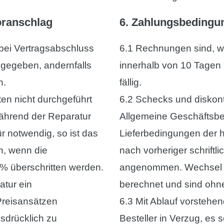
oranschlag
6. Zahlungsbedingu
bei Vertragsabschluss
6.1 Rechnungen sind, we
ngegeben, andernfalls
innerhalb von 10 Tage
n.
fällig.
en nicht durchgeführt
6.2 Schecks und diskon
ährend der Reparatur
Allgemeine Geschäftsbe
ür notwendig, so ist das
Lieferbedingungen der 
n, wenn die
nach vorheriger schriftl
 überschritten werden.
angenommen. Wechsel 
atur ein
berechnet und sind ohne 
Preisansätzen
6.3 Mit Ablauf vorstehe
sdrücklich zu
Besteller in Verzug, es 