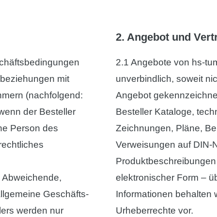
2. Angebot und Ver
schäftsbedingungen
2.1 Angebote von hs-tu
sbeziehungen mit
unverbindlich, soweit ni
hmern (nachfolgend:
Angebot gekennzeichnet.
 wenn der Besteller
Besteller Kataloge, tec
che Person des
Zeichnungen, Pläne, Be
rechtliches
Verweisungen auf DIN-N
Produktbeschreibungen 
. Abweichende,
elektronischer Form – ü
llgemeine Geschäfts-
Informationen behalten 
lers werden nur
Urheberrechte vor.