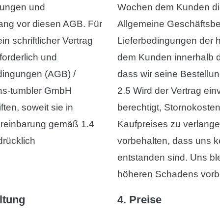
zungen und
Wochen dem Kunden die 
ang vor diesen AGB. Für
Allgemeine Geschäftsbe
n schriftlicher Vertrag
Lieferbedingungen der 
forderlich und
dem Kunden innerhalb di
ingungen (AGB) /
dass wir seine Bestellu
 hs-tumbler GmbH
2.5 Wird der Vertrag ei
ften, soweit sie in
berechtigt, Stornokoste
ereinbarung gemäß 1.4
Kaufpreises zu verlange
drücklich
vorbehalten, dass uns k
entstanden sind. Uns bl
höheren Schadens vorb
ltung
4. Preise