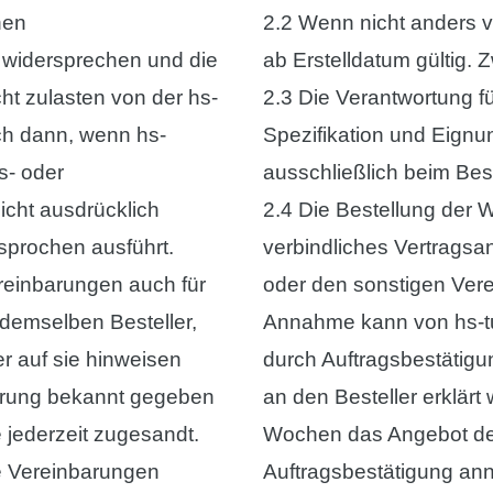
nen
2.2 Wenn nicht anders v
h widersprechen und die
ab Erstelldatum gültig.
ht zulasten von der hs-
2.3 Die Verantwortung f
ch dann, wenn hs-
Spezifikation und Eignu
- oder
ausschließlich beim Best
icht ausdrücklich
2.4 Die Bestellung der W
sprochen ausführt.
verbindliches Vertragsa
einbarungen auch für
oder den sonstigen Vere
demselben Besteller,
Annahme kann von hs-tu
er auf sie hinweisen
durch Auftragsbestätigu
erung bekannt gegeben
an den Besteller erklärt
jederzeit zugesandt.
Wochen das Angebot de
lle Vereinbarungen
Auftragsbestätigung an