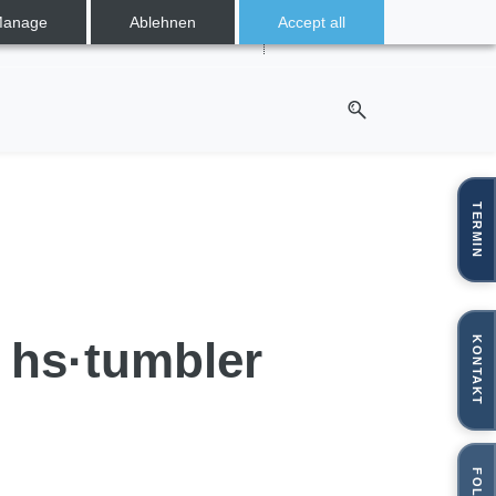
anage
Ablehnen
Accept all
Deutsch
TERMIN
 hs·tumbler
KONTAKT