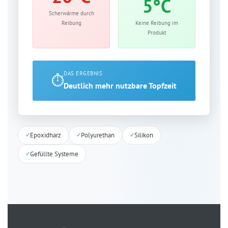
5°C
Scherwärme durch
Reibung
Keine Reibung im
Produkt
DAS ERGEBNIS
⏱️
Deutlich mehr nutzbare Topfzeit
Epoxidharz
Polyurethan
Silikon
Gefüllte Systeme