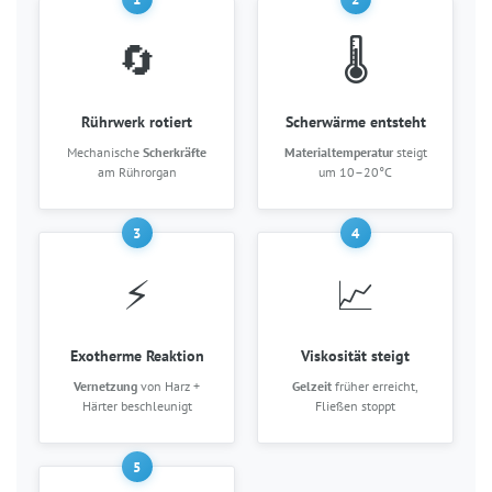
🔄
🌡️
Rührwerk rotiert
Scherwärme entsteht
Mechanische
Scherkräfte
Materialtemperatur
steigt
am Rührorgan
um 10–20°C
3
4
⚡
📈
Exotherme Reaktion
Viskosität steigt
Vernetzung
von Harz +
Gelzeit
früher erreicht,
Härter beschleunigt
Fließen stoppt
5