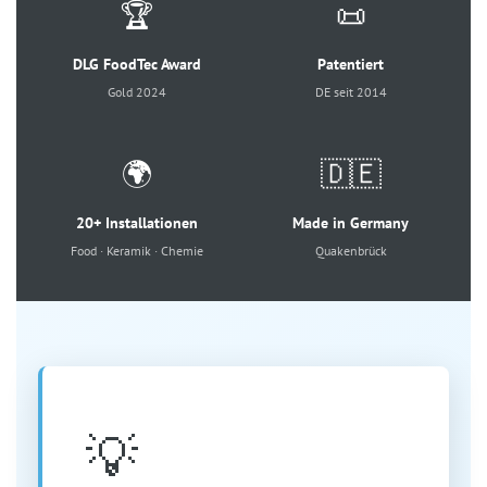
🏆
📜
DLG FoodTec Award
Patentiert
Gold 2024
DE seit 2014
🌍
🇩🇪
20+ Installationen
Made in Germany
Food · Keramik · Chemie
Quakenbrück
💡