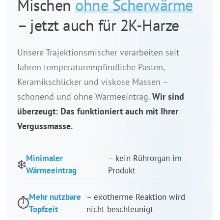
Mischen
ohne Scherwärme
t
– jetzt auch für 2K-Harze
e
n
Unsere Trajektionsmischer verarbeiten seit
t
Jahren temperaturempfindliche Pasten,
Keramikschlicker und viskose Massen –
schonend und ohne Wärmeeintrag.
Wir sind
überzeugt: Das funktioniert auch mit Ihrer
Vergussmasse.
Minimaler
– kein Rührorgan im
❄️
Wärmeeintrag
Produkt
Mehr nutzbare
– exotherme Reaktion wird
⏱️
Topfzeit
nicht beschleunigt