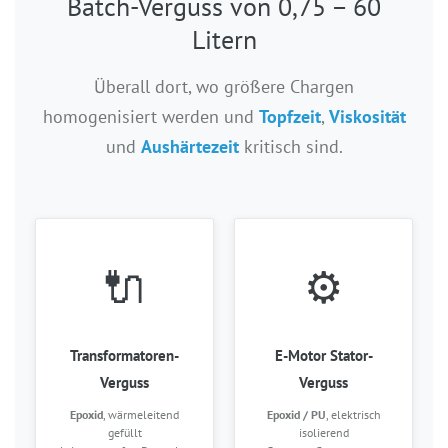
Batch-Verguss von 0,75 – 60
Litern
Überall dort, wo größere Chargen
homogenisiert werden und
Topfzeit
,
Viskosität
und
Aushärtezeit
kritisch sind.
🔌
⚙️
Transformatoren-
E-Motor Stator-
Verguss
Verguss
Epoxid
, wärmeleitend
Epoxid / PU
, elektrisch
gefüllt
isolierend