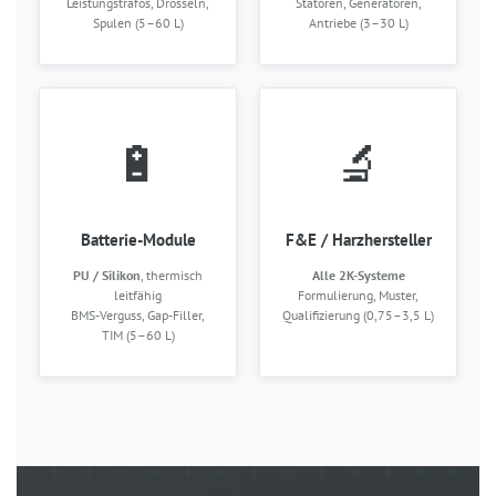
Leistungstrafos, Drosseln,
Statoren, Generatoren,
Spulen (5–60 L)
Antriebe (3–30 L)
🔋
🔬
Batterie-Module
F&E / Harzhersteller
PU / Silikon
, thermisch
Alle 2K-Systeme
leitfähig
Formulierung, Muster,
BMS-Verguss, Gap-Filler,
Qualifizierung (0,75–3,5 L)
TIM (5–60 L)