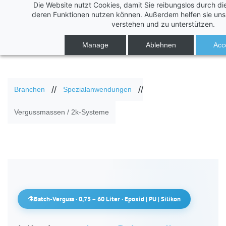
Die Website nutzt Cookies, damit Sie reibungslos durch di
S
S
deren Funktionen nutzen können. Außerdem helfen sie uns 
verstehen und zu unterstützen.
k
k
i
i
Manage
Ablehnen
Acce
p
p
t
t
//
//
Branchen
Spezialanwendungen
o
o
s
m
Vergussmassen / 2k-Systeme
e
a
a
i
r
n
c
c
h
o
Batch-Verguss · 0,75 – 60 Liter · Epoxid | PU | Silikon
n